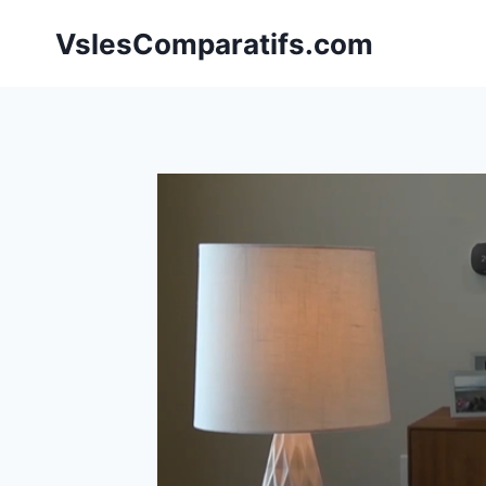
Aller
VslesComparatifs.com
au
contenu