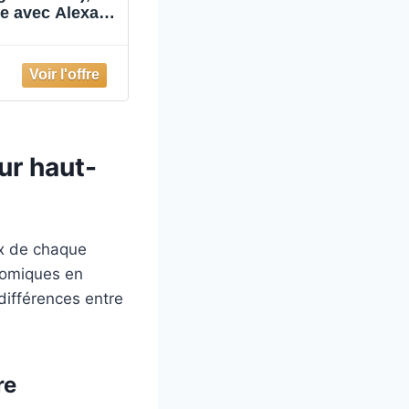
e avec Alexa,
racite
ur haut-
ix de chaque
nomiques en
différences entre
re