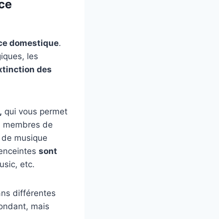
ce
nce domestique
.
iques, les
xtinction des
,
qui vous permet
es membres de
rs de musique
 enceintes
sont
sic, etc.
ans différentes
pondant, mais