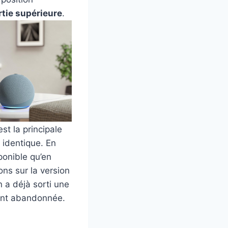
artie supérieure
.
’est la principale
t identique. En
ponible qu’en
ns sur la version
 a déjà sorti une
ment abandonnée.