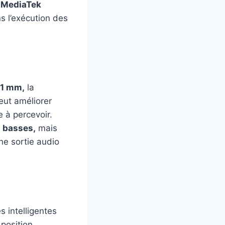
u
MediaTek
s l’exécution des
41 mm,
la
eut améliorer
e à percevoir.
s basses,
mais
ne sortie audio
 intelligentes
position