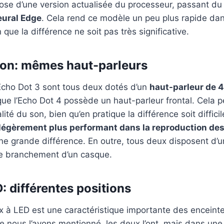
pose d’une version actualisée du processeur, passant d
ural Edge
. Cela rend ce modèle un peu plus rapide dan
ue la différence ne soit pas très significative.
son: mêmes haut-parleurs
’Echo Dot 3 sont tous deux dotés d’un
haut-parleur de 
que l’Echo Dot 4 possède un haut-parleur frontal. Cela p
ité du son, bien qu’en pratique la différence soit difficil
 légèrement plus performant dans la reproduction de
une grande différence. En outre, tous deux disposent d’u
e branchement d’un casque.
: différentes positions
 à LED est une caractéristique importante des enceintes
nous l’avons mentionné, les deux l’ont, mais dans une 