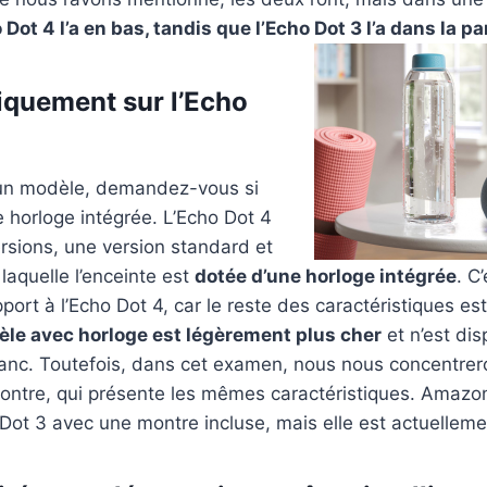
 Dot 4 l’a en bas, tandis que l’Echo Dot 3 l’a dans la p
iquement sur l’Echo
 un modèle, demandez-vous si
 horloge intégrée. L’Echo Dot 4
rsions, une version standard et
laquelle l’enceinte est
dotée d’une horloge intégrée
. C
port à l’Echo Dot 4, car le reste des caractéristiques es
èle avec horloge est légèrement plus cher
et n’est dis
lanc. Toutefois, dans cet examen, nous nous concentrero
ontre, qui présente les mêmes caractéristiques. Amazon
 Dot 3 avec une montre incluse, mais elle est actuelle