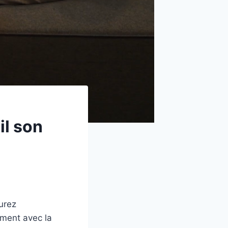
il son
aurez
ement avec la