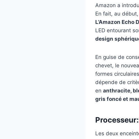
Amazon a introdu
En fait, au début
L’Amazon Echo Do
LED entourant so
design sphériqu
En guise de conse
chevet, le nouvea
formes circulaire
dépende de critèr
en
anthracite, bl
gris foncé et ma
Processeur:
Les deux enceinte