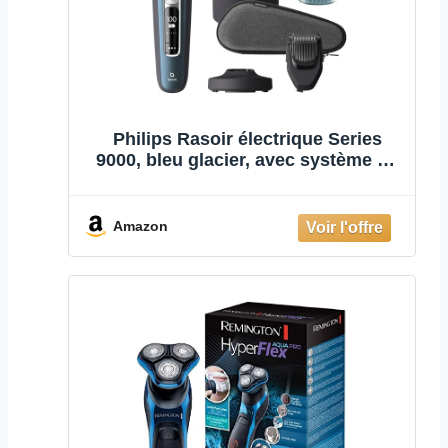
Philips Rasoir électrique Series
9000, bleu glacier, avec système de
rasage Lift & Cut et technologie
SkinIQ, tondeuse escamotable,
stylet à barbe et socle de
Amazon
chargement. (modèle S9982/59)