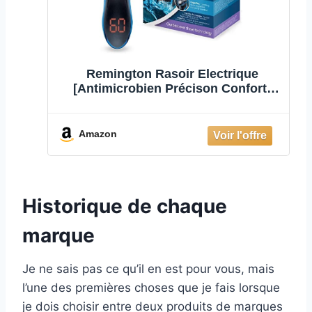
Remington Rasoir Electrique
[Antimicrobien Précison Confort]
HyperFlex Aqua Pro (Lames Ultra
précises,Voltage Universe,
Secteur/Sans fil-Batterie Lithium 60
Amazon
min,Wet&Dry, Ecran Digital)
Tondeuse XR1470
Historique de chaque
marque
Je ne sais pas ce qu’il en est pour vous, mais
l’une des premières choses que je fais lorsque
je dois choisir entre deux produits de marques