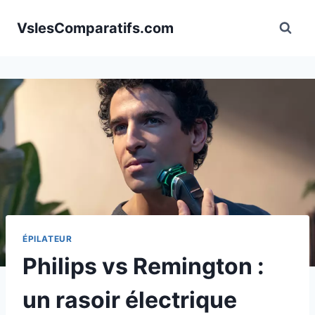
Aller
VslesComparatifs.com
au
contenu
ÉPILATEUR
Philips vs Remington :
un rasoir électrique