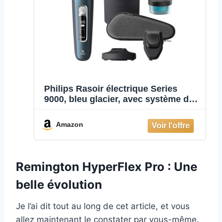
Philips Rasoir électrique Series
9000, bleu glacier, avec système de
rasage Lift & Cut et technologie
SkinIQ, tondeuse escamotable,
Amazon
stylet à barbe et socle de
chargement. (modèle S9982/59)
Remington HyperFlex Pro : Une
belle évolution
Je l’ai dit tout au long de cet article, et vous
allez maintenant le constater par vous-même.