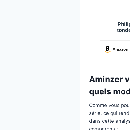
Phili
tonde
Amazon
Aminzer vs
quels mod
Comme vous pouve
série, ce qui ren
dans cette analys
comparons :