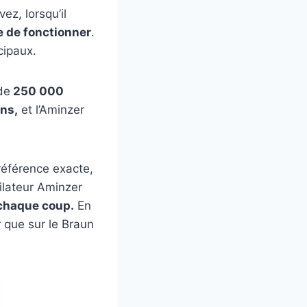
ez, lorsqu’il
e de fonctionner
.
cipaux.
de
250 000
ns,
et l’Aminzer
 référence exacte,
pilateur Aminzer
 chaque coup.
En
 que sur le Braun