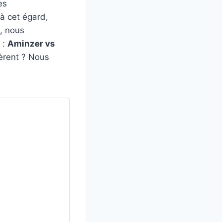
es
à cet égard,
e, nous
 :
Aminzer vs
èrent ? Nous