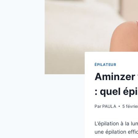
ÉPILATEUR
Aminzer 
: quel ép
Par
PAULA
5 févri
L’épilation à la l
une épilation ef