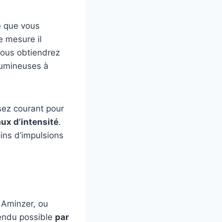
é que vous
e mesure il
 vous obtiendrez
lumineuses à
ssez courant pour
ux d’intensité
.
oins d’impulsions
r Aminzer, ou
rendu possible
par