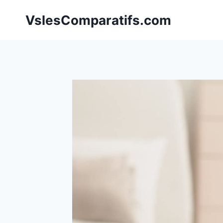
Aller
VslesComparatifs.com
au
contenu