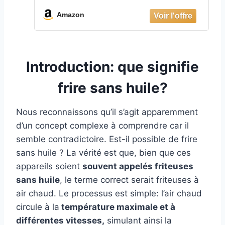
grâce à la technologie Rapid Air,
Digitale, Application HomeID
Amazon
(HD9280/90)
Introduction: que signifie
frire sans huile?
Nous reconnaissons qu’il s’agit apparemment
d’un concept complexe à comprendre car il
semble contradictoire. Est-il possible de frire
sans huile ? La vérité est que, bien que ces
appareils soient
souvent appelés friteuses
sans huile
, le terme correct serait friteuses à
air chaud. Le processus est simple: l’air chaud
circule à la
température maximale et à
différentes vitesses,
simulant ainsi la