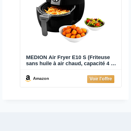
MEDION Air Fryer E10 S (Friteuse
sans huile à air chaud, capacité 4 L,
1500 W, 8 programmes
automatiques, régulation de la
Amazon
température et du temps, petit et
facile à utiliser, MD17320) noir