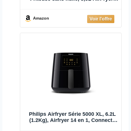
écran LED tactile, Commande
intelligente par APP&Alexa, 8
Programmes prédéfinis/ Multiples
Amazon
Recettes/Minuteur / Préchauffage
Philips Airfryer Série 5000 XL, 6.2L
(1.2Kg), Airfryer 14 en 1, Connecté
en Wifi, 90% de graisse en moins