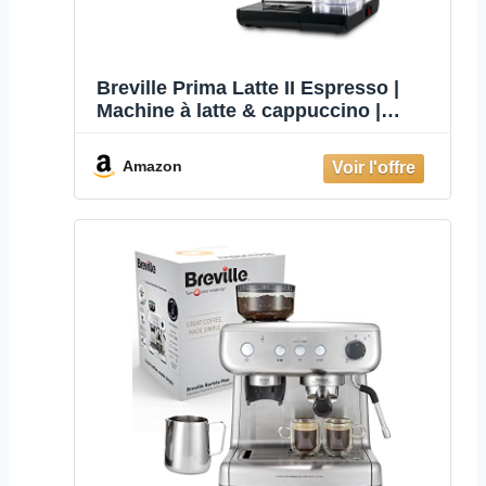
Breville Prima Latte II Espresso |
Machine à latte & cappuccino |
Pompe 15 bars professionnelle &
mousseur de lait | Rouge [VCF109X]
Amazon