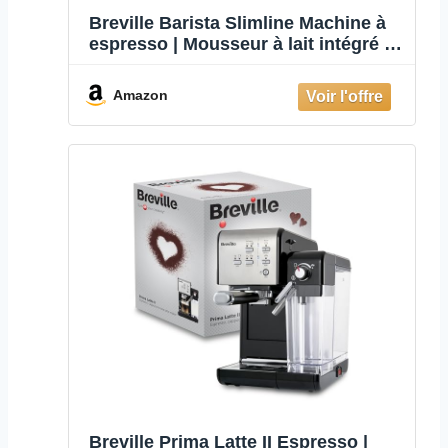
Breville Barista Slimline Machine à
espresso | Mousseur à lait intégré |
Cafetière compacte pour
cappuccinoslattes et autres
Amazon
boissons | Pompe 15 bars | Argent
[VCF185X]
Breville Prima Latte II Espresso |