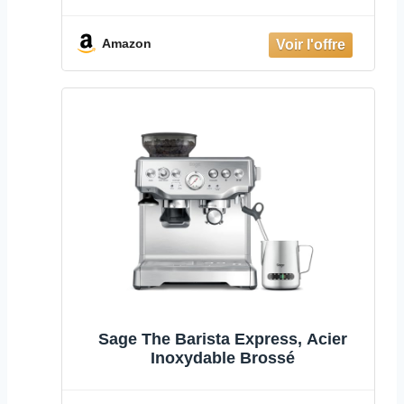
automatique avec moulin broyeur à
grain intégré, buse à vapeur pour
faire mousser le lait & pompe
Amazon
italienne de 15 bars [VCF126X]
Sage The Barista Express, Acier
Inoxydable Brossé