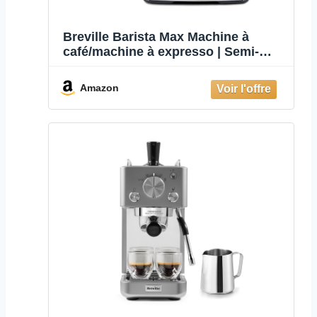
Breville Barista Max Machine à
café/machine à expresso | Semi-
automatique avec moulin broyeur à
grain intégré, buse à vapeur pour
Amazon
faire mousser le lait & pompe
italienne de 15 bars [VCF126X]