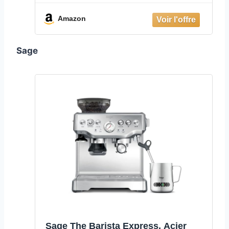
Mousseur à Lait Manuel, Machine à
Espresso et Cappuccino, Panneau
Amazon
de Commande avec Boutons, Noir
(ECAM11.112.B)
Sage
Sage The Barista Express, Acier