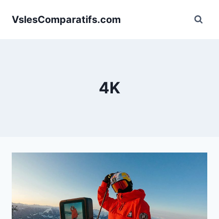
Aller
VslesComparatifs.com
au
contenu
4K