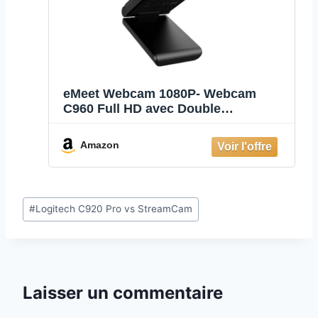
eMeet Webcam 1080P- Webcam
C960 Full HD avec Double
Microphone, Paramètres réglables,
Grand Angle 90 ° avec Correction
Amazon
Automatique, Plug & Play, caméra
de Streaming pour Linux, Win10,
Mac, Youtube
Étiquettes
#
Logitech C920 Pro vs StreamCam
de
la
publication :
Laisser un commentaire