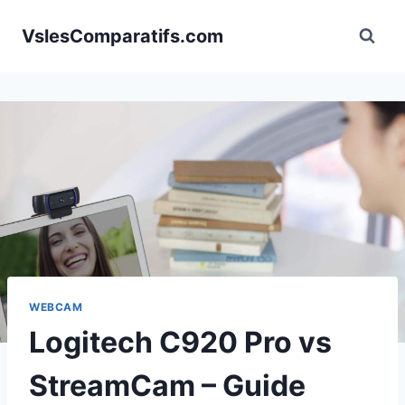
Aller
VslesComparatifs.com
au
contenu
WEBCAM
Logitech C920 Pro vs
StreamCam – Guide