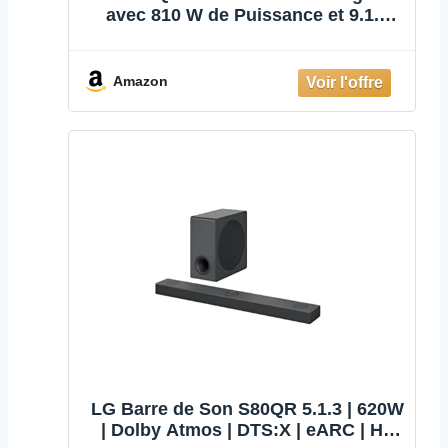
avec 810 W de Puissance et 9.1.5
canaux avec 5 Haut-parleurs Atmos
verticaux et arrière Inclus Son
Surround Dolby Atmos, DST:X et
Amazon
IMAX
LG Barre de Son S80QR 5.1.3 | 620W
| Dolby Atmos | DTS:X | eARC | Hi-