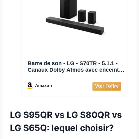
Barre de son - LG - S70TR - 5.1.1 -
Canaux Dolby Atmos avec enceintes
arrieres - 500 W - Caisson de basses
sans fil
Amazon
LG S95QR vs LG S80QR vs
LG S65Q: lequel choisir?