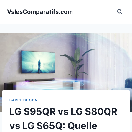
Aller
VslesComparatifs.com
au
contenu
BARRE DE SON
LG S95QR vs LG S80QR
vs LG S65Q: Quelle