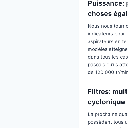
Puissance: 
choses égale
Nous nous tourno
indicateurs pour
aspirateurs en te
modèles atteigne
dans tous les cas
pascals qu’ils at
de 120 000 tr/min
Filtres: mul
cyclonique
La prochaine qual
possèdent tous un