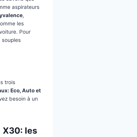
omme aspirateurs
lyvalence
,
 comme les
voiture. Pour
s souples
s trois
ux: Eco, Auto et
avez besoin à un
 X30: les