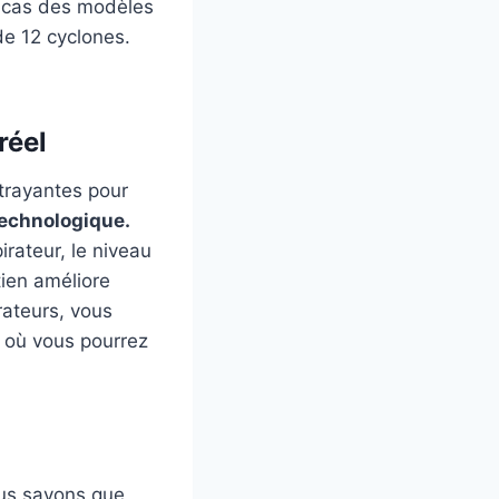
 cas des modèles
de 12 cyclones.
réel
ttrayantes pour
technologique.
pirateur, le niveau
tien améliore
irateurs, vous
, où vous pourrez
ous savons que