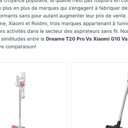
a croyance populaire, la qualité n’est pas toujours en co
e de plus en plus de marques qui s’engagent à fabriquer de
formants sans pour autant augmenter leur prix de vente
me, Xiaomi et Roidmi, trois marques appartenant à l’uni
rs activités dans le secteur des aspirateurs sans fil. N
 similitudes entre le
Dreame T20 Pro Vs Xiaomi G10 Vs
re comparaison!