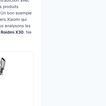
ntradiction avec
s produits
. Un bon exemple
vers Xiaomi qui
ous analysons les
 Roidmi X30
. Ne