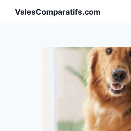
Aller
VslesComparatifs.com
au
contenu