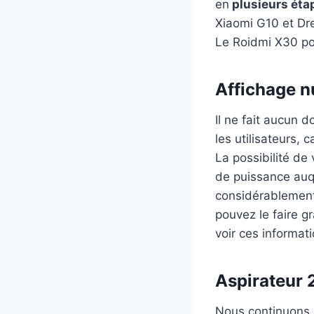
en
plusieurs étap
Xiaomi G10 et Dre
Le Roidmi X30 pos
Affichage n
Il ne fait aucun d
les utilisateurs, 
La possibilité de 
de puissance auqu
considérablement l
pouvez le faire gr
voir ces informat
Aspirateur 2
Nous continuons 