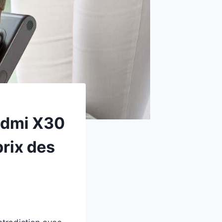
idmi X30
prix des