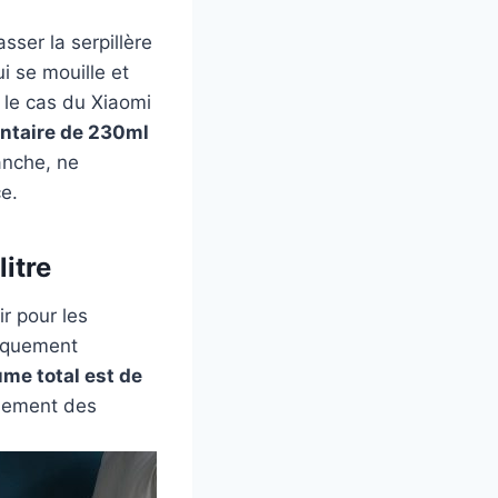
sser la serpillère
i se mouille et
 le cas du Xiaomi
ntaire de 230ml
nche, ne
e.
itre
ir pour les
tiquement
ume total est de
lement des