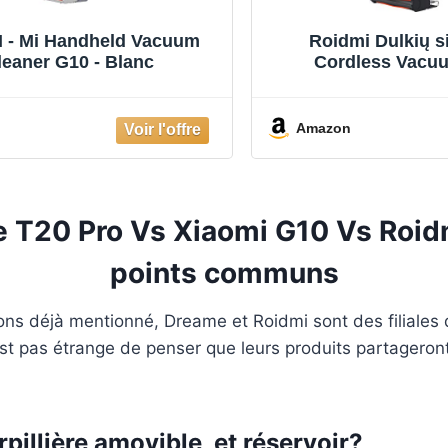
 - Mi Handheld Vacuum
Roidmi Dulkių s
leaner G10 - Blanc
Cordless Vacu
Amazon
 T20 Pro Vs Xiaomi G10 Vs Roid
points communs
ns déjà mentionné, Dreame et Roidmi sont des filiales 
n’est pas étrange de penser que leurs produits partageron
rpillière amovible, et réservoir?