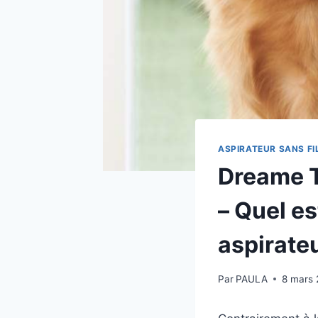
ASPIRATEUR SANS FI
Dreame T
– Quel es
aspirate
Par
PAULA
8 mars