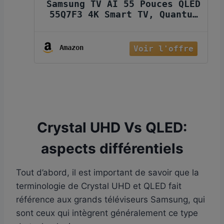
Samsung TV AI 55 Pouces QLED
55Q7F3 4K Smart TV, Quantum
Dots, Q4 AI Processor, WiFi,
Airplay, HDR, Q-Symphony,
OTS Lite, Knox Security,
Amazon
Gaming Hub, Bixby,
Application opérateurs
intégrées
Crystal UHD Vs QLED:
aspects différentiels
Tout d’abord, il est important de savoir que la
terminologie de Crystal UHD et QLED fait
référence aux grands téléviseurs Samsung, qui
sont ceux qui intègrent généralement ce type