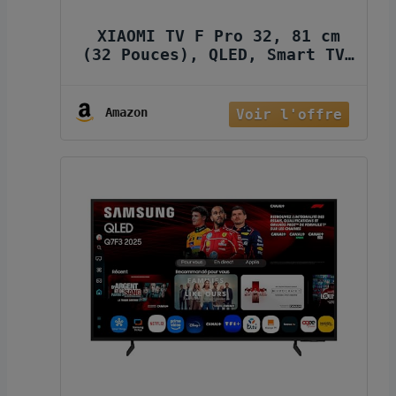
XIAOMI TV F Pro 32, 81 cm
(32 Pouces), QLED, Smart TV,
Fire OS7, Contrôle Vocal
Alexa, Dolby Audio™, DTS
Virtual:X, DTS-HD,
Amazon
Compatible avec Apple
AirPlay