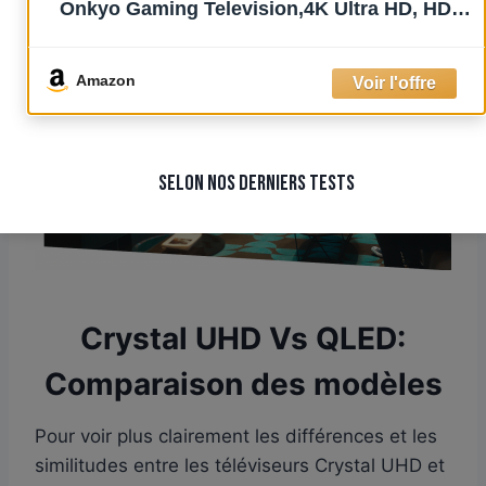
Onkyo Gaming Television,4K Ultra HD, HDR
écrans Crystal UHD.
Pro,Smart TV Powered by Google TV (Dolby
Vision IQ & Atmos,Motion Clarity,Compatible
avec Google Assistant & Alexa)
Amazon
SELON NOS DERNIERS TESTS
Crystal UHD Vs QLED:
Comparaison des modèles
Pour voir plus clairement les différences et les
similitudes entre les téléviseurs Crystal UHD et