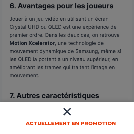
6. Avantages pour les joueurs
Jouer à un jeu vidéo en utilisant un écran
Crystal UHD ou QLED est une expérience de
premier ordre. Dans les deux cas, on retrouve
Motion Xcelerator
, une technologie de
mouvement dynamique de Samsung, même si
les QLED la portent à un niveau supérieur, en
améliorant les trames qui traitent l’image en
mouvement.
7. Autres caractéristiques
Les différences les plus importantes entre les
écrans QLED et Crystal UHD concernent la
ACTUELLEMENT EN PROMOTION
résolution, la luminosité, la qualité et le
traitement des images. Cependant, ils