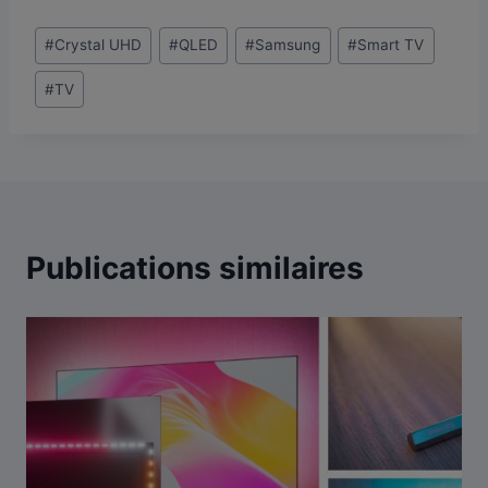
Étiquettes
#
Crystal UHD
#
QLED
#
Samsung
#
Smart TV
de
#
TV
la
publication :
Publications similaires