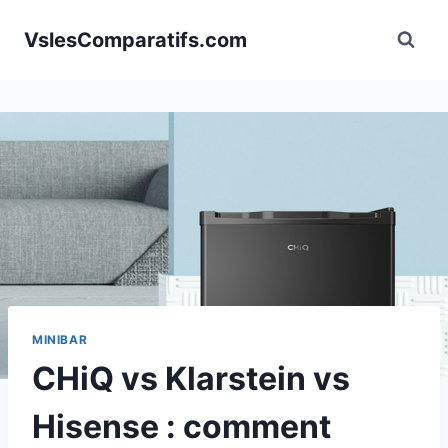
Aller
VslesComparatifs.com
au
contenu
MINIBAR
CHiQ vs Klarstein vs
Hisense : comment