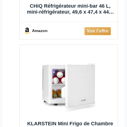
CHiQ Réfrigérateur mini-bar 46 L,
mini-réfrigérateur, 49,6 x 47,4 x 44,7
cm (HxLxP), consommation
d'énergie F 100 kWh/an, très
silencieux 35 dB, garantie du
Amazon
compresseur de 12 ans
KLARSTEIN Mini Frigo de Chambre