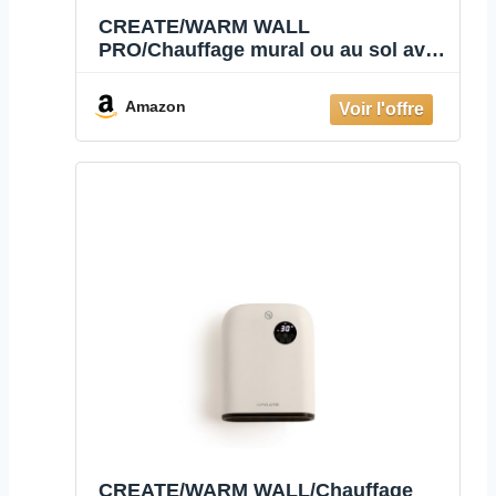
CREATE/WARM WALL
PRO/Chauffage mural ou au sol avec
WiFi blanc cassé/Contrôle par
application, jusqu'à 20m²,
Amazon
interrupteur anti-basculement, 3
modes, écran LCD, 2000W
CREATE/WARM WALL/Chauffage