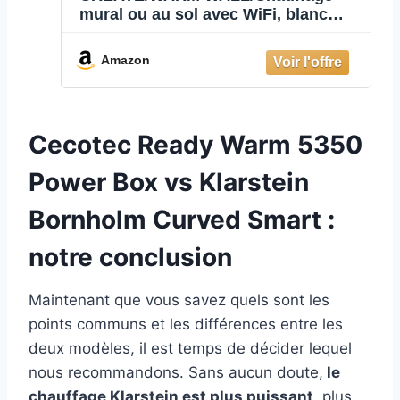
mural ou au sol avec WiFi, blanc
cassé/Contrôle par application,
jusqu'à 20m², détection de fenêtre
Amazon
ouverte, interrupteur anti-
basculement, 3 modes, écran LCD,
2000W
Cecotec Ready Warm 5350
Power Box vs Klarstein
Bornholm Curved Smart :
notre conclusion
Maintenant que vous savez quels sont les
points communs et les différences entre les
deux modèles, il est temps de décider lequel
nous recommandons. Sans aucun doute,
le
chauffage Klarstein est plus puissant
, plus