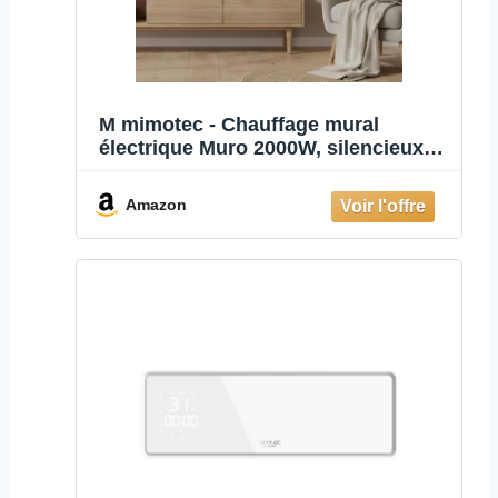
M mimotec - Chauffage mural
électrique Muro 2000W, silencieux
<45 dB, avec télécommande, écran
LED et minuterie, IPX2 et anti-
Amazon
surchauffe, radiateur mural pour
intérieur, Blanc