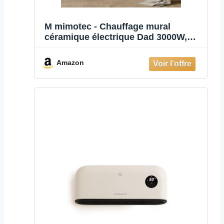
M mimotec - Chauffage mural
céramique électrique Dad 3000W,
silencieux <45 dB, avec
télécommande, écran LED, minuterie
Amazon
et grille oscillante, IPX2 et anti-
surchauffe, chauffage mural pour
intérieur.