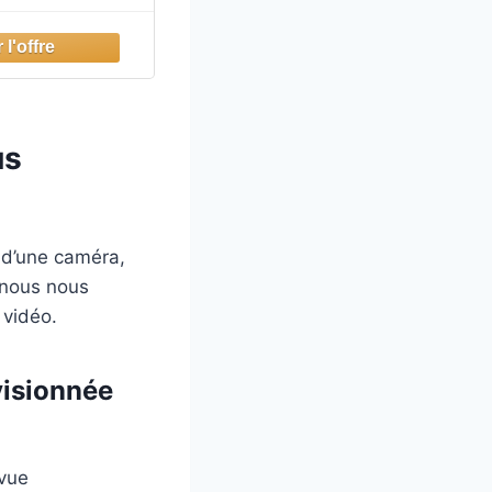
us
 d’une caméra,
, nous nous
 vidéo.
visionnée
 vue