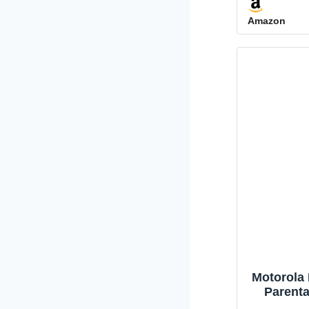
de Bercea
Amazon
Baby P
Vision
Commu
Bidirect
Cont
Applicat
de
Motorola 
Parenta