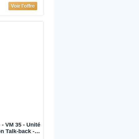
é, Mode VOX,
ion Nocturne,
Bidirectionnel,
e de Connexion
0m, Batterie
ue durée (1º
énération)
- VM 35 - Unité
n Talk-back -