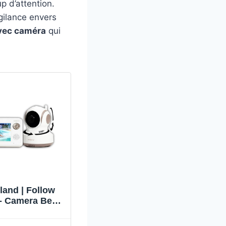
p d’attention.
gilance envers
vec caméra
qui
land | Follow
- Camera Bebe
eillance 360°,
Automatique du