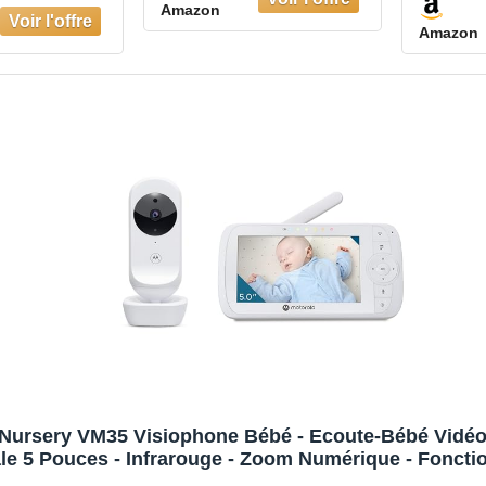
Amazon
u Flexible -
béb
Amazon
hone avec
Vis
 Nocturne,
Audio 
nication
Porté
ionnelle et
30
rôle via
Long
ion - Portée
G
 300M
Nursery VM35 Visiophone Bébé - Ecoute-Bébé Vidéo 
le 5 Pouces - Infrarouge - Zoom Numérique - Fonctio
Blanc