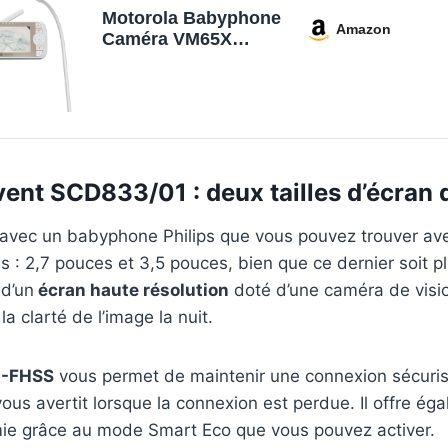
Motorola Babyphone
Amazon
Caméra VM65X
Connect - Camera
Bébé avec Support
de Berceau Flexible
- Baby Phone avec
Vision Nocturne,
Communication
Bidirectionnelle et
vent SCD833/01 : deux tailles d’écran 
Contrôle via
Application - Portée
avec un babyphone Philips que vous pouvez trouver ave
d
es : 2,7 pouces et 3,5 pouces, bien que ce dernier soit p
 d’un
écran haute résolution
doté d’une caméra de visio
a clarté de l’image la nuit.
A-FHSS
vous permet de maintenir une connexion sécuris
ous avertit lorsque la connexion est perdue. Il offre ég
ie grâce au mode Smart Eco que vous pouvez activer.