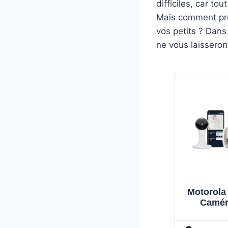
difficiles, car t
Mais comment pro
vos petits ? Dans
ne vous laisseront
Motorola
Camér
Connec
Bébé av