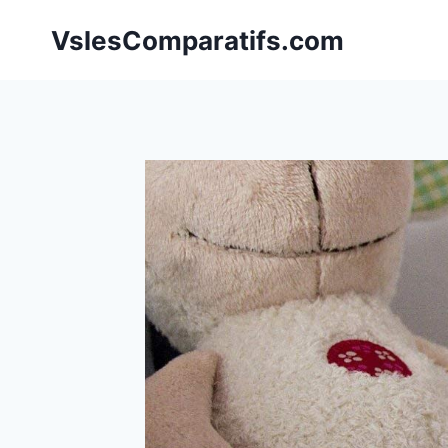
Aller
VslesComparatifs.com
au
contenu