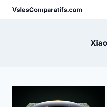
Aller
VslesComparatifs.com
au
contenu
Xiao