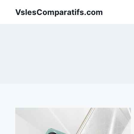
Aller
VslesComparatifs.com
au
contenu